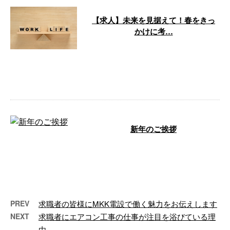
【求人】未来を見据えて！春をきっ
かけに考…
新たなスタートを切る方も多いこ
の季節、あなたのキャリアプラン
にも新しい一歩を踏み出すチャン
スが訪れて …
新年のご挨拶
MKK電設のホームページをご覧い
ただきありがとうございます。
新年のご挨拶 新年あけましてお
めでとう …
PREV
求職者の皆様にMKK電設で働く魅力をお伝えします
NEXT
求職者にエアコン工事の仕事が注目を浴びている理
由