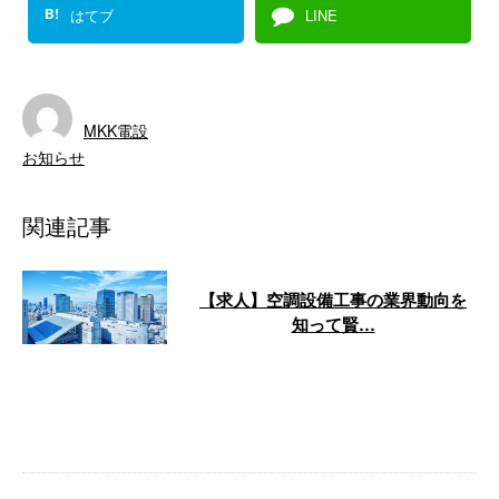
B!
はてブ
LINE
MKK電設
お知らせ
関連記事
【求人】空調設備工事の業界動向を
知って賢…
将来が見通せない今だからこそ、
就職先の業界動向を知っておきた
いと思いませんか？ 今回は、求
職者向けに …