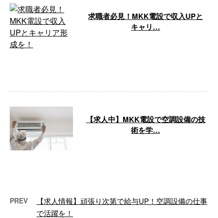
求職者必見！MKK電設で収入UPと
キャリ…
MKK電設は空調設備工事のプロフ
ェッショナルとして、大阪府摂津
市を拠点に北摂地域で事業を展開
していま …
【求人中】MKK電設で空調設備の技
術を学…
MKK電設では、空調設備工事のプ
ロとして活躍する新しい仲間を募
集しております。 あなたの手で
北摂地域 …
PREV
【求人情報】頑張り次第で給与UP！空調設備の仕事
で活躍を！